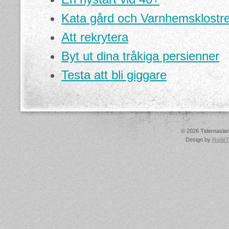
Kata gård och Varnhemsklostre
Att rekrytera
Byt ut dina tråkiga persienner
Testa att bli giggare
© 2026 Tidernasland
Design by
NodeT