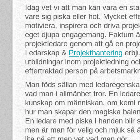
Idag vet vi att man kan vara en sta
vare sig piska eller hot. Mycket eff
motiviera, inspirera och driva proj
eget djupa engagemang. Faktum är a
projektledare genom att gå en proje
Ledarskap &
Projekthantering
erbju
utbildningar inom projektledning och
eftertraktad person på arbetsmark
Man föds sällan med ledaregenskaper
vad man i allmänhet tror. En ledar
kunskap om människan, om kemi m
hur man skapar den magiska balan
En ledare med piska i handen blir s
men är man för velig och mjuk så 
lita på att man vet vad man gör.