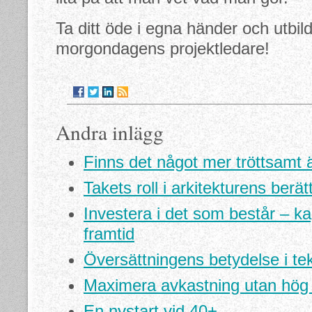
Ta ditt öde i egna händer och utbilda
morgondagens projektledare!
Andra inlägg
Finns det något mer tröttsamt än
Takets roll i arkitekturens berät
Investera i det som består – kap
framtid
Översättningens betydelse i tek
Maximera avkastning utan hög 
En nystart vid 40+