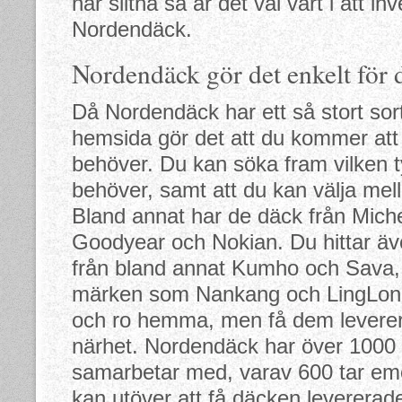
har slitna så är det väl värt i att i
Nordendäck.
Nordendäck gör det enkelt för 
Då Nordendäck har ett så stort sor
hemsida gör det att du kommer att 
behöver. Du kan söka fram vilken t
behöver, samt att du kan välja mella
Bland annat har de däck från Miche
Goodyear och Nokian. Du hittar äv
från bland annat Kumho och Sava, 
märken som Nankang och LingLong.
och ro hemma, men få dem levererad
närhet. Nordendäck har över 1000
samarbetar med, varav 600 tar em
kan utöver att få däcken levererade