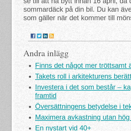
se till att ha bytt innan 16 april, då
sommardäck på din bil. Du kan äv
som gäller när det kommer till mö
Andra inlägg
Finns det något mer tröttsamt än
Takets roll i arkitekturens berät
Investera i det som består – kap
framtid
Översättningens betydelse i tek
Maximera avkastning utan hög 
En nystart vid 40+