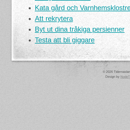
Kata gård och Varnhemsklostre
Att rekrytera
Byt ut dina tråkiga persienner
Testa att bli giggare
© 2026 Tidernasland
Design by
NodeT