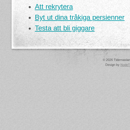
Att rekrytera
Byt ut dina tråkiga persienner
Testa att bli giggare
© 2026 Tidernasland
Design by
NodeT