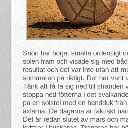
Snön har börjat smälta ordentligt o
solen fram och visade sig med bå
resultat och det var inte utan att m
sommaren på riktigt. Det har varit 
Tänk att få ta sig ned till stranden 
stoppa ned fötterna i det svalkande 
på en solstol med en handduk frå
axlarna. De dagarna är faktiskt nä
Det är redan slutet av mars och ma
kvittrar i buskarna. Tranorna har bör