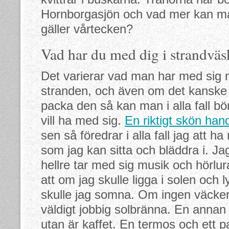
Hornborgasjön och vad mer kan ma
gäller vårtecken?
Vad har du med dig i strandvä
Det varierar vad man har med sig n
stranden, och även om det kanske är 
packa den så kan man i alla fall b
vill ha med sig.
En riktigt skön ha
sen så föredrar i alla fall jag att 
som jag kan sitta och bläddra i. J
hellre tar med sig musik och hörlu
att om jag skulle ligga i solen och
skulle jag somna. Om ingen väcker 
väldigt jobbig solbränna. En annan s
utan är kaffet. En termos och ett 