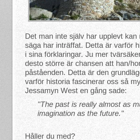
Det man inte själv har upplevt ka
säga har inträffat. Detta är varför hi
i sina förklaringar. Ju mer tvärsäker
desto större är chansen att han/hon 
påståenden. Detta är den grundlägg
varför historia fascinerar oss så m
Jessamyn West en gång sade:
"The past is really almost as m
imagination as the future."
Håller du med?