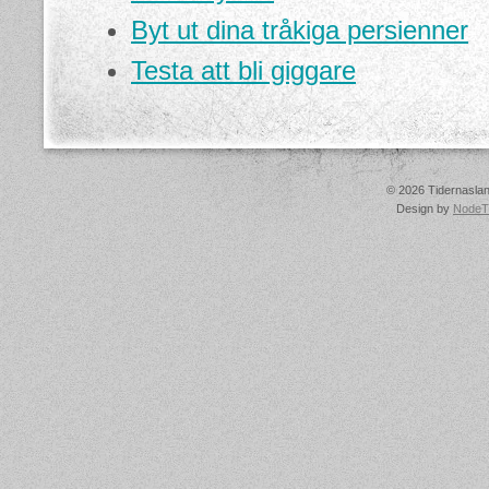
Byt ut dina tråkiga persienner
Testa att bli giggare
© 2026 Tidernasland
Design by
NodeT